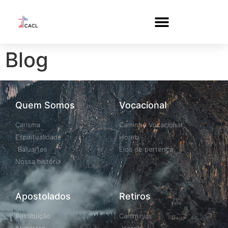
Blog
Quem Somos
Vocacional
Carisma
Caminho Vocacional
Espiritualidade
Horeb
Baluartes
Elos de pertença
Nossa história
Apostolados
Retiros
Restituição
Camminus